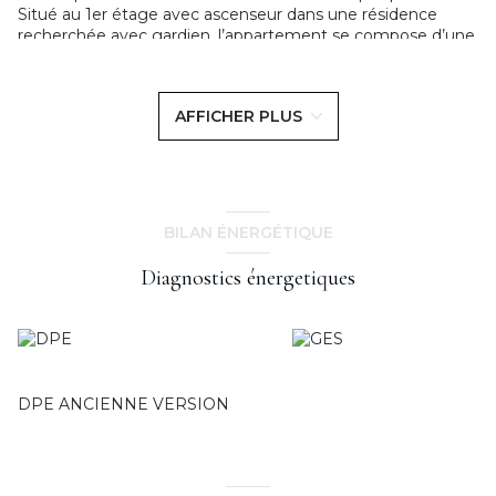
Situé au 1er étage avec ascenseur dans une résidence
recherchée avec gardien, l’appartement se compose d’une
entrée, d’un séjour spacieux de 33 m² ouvrant sur balcon,
d’une cuisine équipée, d’un dégagement avec placard,
d’une chambre sur balcon et d’une salle de bains. Une cave
AFFICHER PLUS
complète ce bien.
Confort :Chauffage et eau chaude collectifs.
Aspect Financier :
Loyer C.C 1399€
Dépôt de garantie : 1 256 €.
Honoraires locataire : 1 026,80 € TTC.
BILAN ÉNERGÉTIQUE
Disponible à partir du 23 mars 2026 ! A visiter sans tarder !
N'hésitez pas à nous contacter au 06 61 90 06 92 -
Diagnostics énergetiques
locations@immobilier-descolas.com
Cecile Deniard - Responsable location - Cabinet Descolas
DPE ANCIENNE VERSION