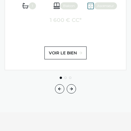
1
Balcon
Ascenseur
1 600 € CC*
VOIR LE BIEN