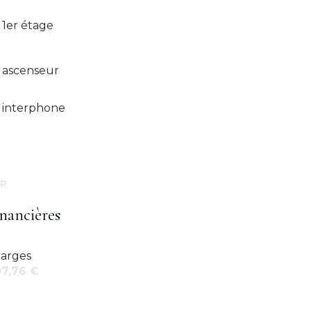
1er étage
ascenseur
interphone
ER
inancières
arges
7,76 €