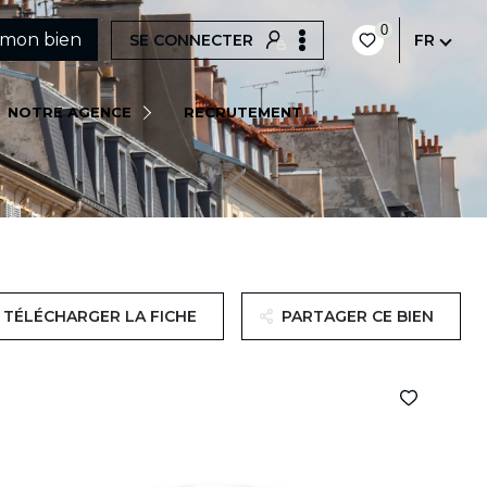
0
 mon bien
SE CONNECTER
FR
QUI SOMMES-NOUS ?
NOTRE AGENCE
RECRUTEMENT
NOTRE ÉQUIPE
NOS ACTUALITÉS
TÉLÉCHARGER LA FICHE
PARTAGER CE BIEN