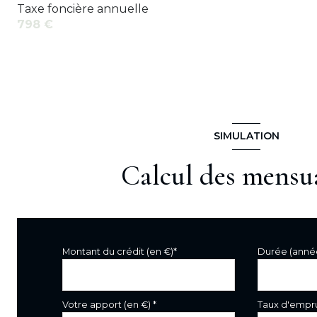
Taxe foncière annuelle
798 €
SIMULATION
Calcul des mensua
Montant du crédit (en €)*
Durée (anné
Votre apport (en €) *
Taux d'empru