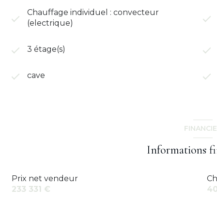
Chauffage individuel : convecteur
(electrique)
3 étage(s)
cave
FINANCI
Informations f
Prix net vendeur
Ch
233 331 €
40