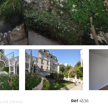
Réf
4536
LAYE (78100)