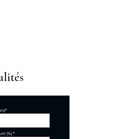
lités
es)*
nt (%) *