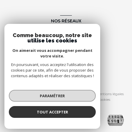
NOS RÉSEAUX
Nous suivre
Comme beaucoup, notre site
utilise les cookies
On aimerait vous accompagner pendant
votre visite.
En poursuivant, vous acceptez l'utilisation des
cookies par ce site, afin de vous proposer des
contenus adaptés et réaliser des statistiques !
© 2026 | Tous droits réservés
Nos honoraires
Nos partenaires
Mentions légales
PARAMÉTRER
Admin
Politique RGPD
Cookies
TOUT ACCEPTER
Réalisé par :
CABINET DESCOLAS
Agence