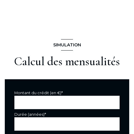
w.c.
1,85 m²
séjour
23,07 m²
salle à manger
11,16 m²
cuisine
14,95 m²
SIMULATION
balcon
23,48 m²
Calcul des mensualités
Montant du crédit (en €)*
Durée (années)*