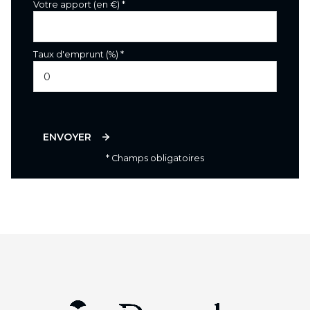
Votre apport (en €) *
Taux d'emprunt (%) *
ENVOYER
* Champs obligatoires