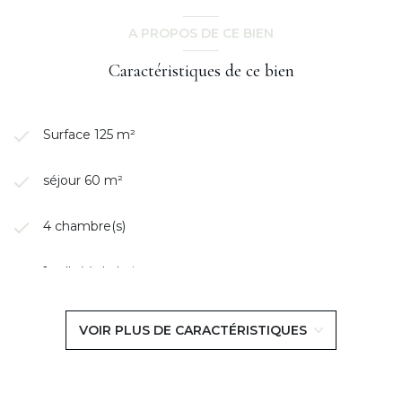
A PROPOS DE CE BIEN
Caractéristiques de ce bien
Surface 125 m²
séjour 60 m²
4 chambre(s)
1 salle(s) de bain
1 salle(s) d'eau
VOIR PLUS DE CARACTÉRISTIQUES
construit en 1970