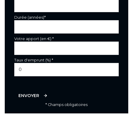
Durée (années)*
Votre apport (en €) *
Taux d'emprunt (%) *
ENVOYER
* Champs obligatoires