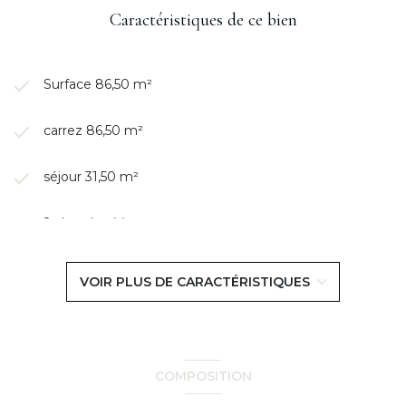
Caractéristiques de ce bien
Surface 86,50 m²
carrez 86,50 m²
séjour 31,50 m²
2 chambre(s)
1 salle(s) de bain
VOIR PLUS DE CARACTÉRISTIQUES
construit en 1970
TRAD_DETAIL_INFOS_GLOBAL_DEFAULT_CUISINE_
COMPOSITION