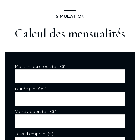
séjour
18,10 m²
salle à manger
13,40 m²
SIMULATION
Calcul des mensualités
Montant du crédit (en €)*
Durée (années)*
Votre apport (en €) *
Taux d'emprunt (%) *