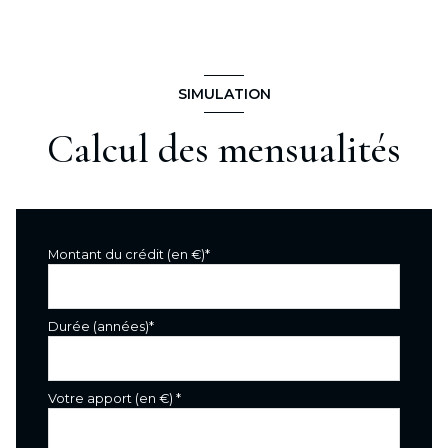
SIMULATION
Calcul des mensualités
Montant du crédit (en €)*
Durée (années)*
Votre apport (en €) *