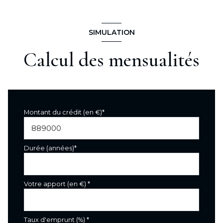
SIMULATION
Calcul des mensualités
Montant du crédit (en €)*
Durée (années)*
Votre apport (en €) *
Taux d'emprunt (%) *