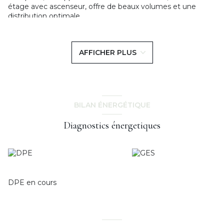
étage avec ascenseur, offre de beaux volumes et une
distribution optimale.
Dès l’entrée, vous découvrez un vaste salon de 36 m²,
exposé Sud-Ouest, baigné de lumière et ouvrant sur un
grand balcon. La cuisine, indépendante, complète
AFFICHER PLUS
agréablement l’espace de vie.
L’espace nuit se compose de trois belles chambres, d’une
salle de bains avec WC, d’une salle d’eau, d’un dressing ainsi
que de WC séparés.
Une cave et une place de parking viennent parfaire ce bien.
BILAN ÉNERGÉTIQUE
Les informations sur les risques auxquels ce bien est
exposé sont disponibles sur le site
Géorisques
Diagnostics énergetiques
DPE en cours