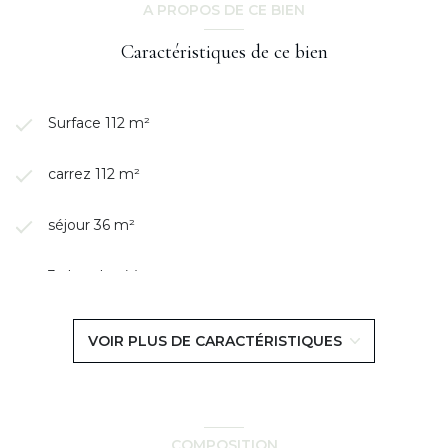
A PROPOS DE CE BIEN
Caractéristiques de ce bien
Surface 112 m²
carrez 112 m²
séjour 36 m²
3 chambre(s)
1 salle(s) de bain
VOIR PLUS DE CARACTÉRISTIQUES
1 salle(s) d'eau
construit en 1970
COMPOSITION