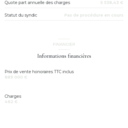
Quote part annuelle des charges
5 538,43 €
dressing
1.68 m²
balcon
Statut du syndic
Pas de procédure en cours
Salle d'eau
1.78 m²
interphone
quartier Centre-ville
FINANCIER
Informations financières
accès handicapé
Prix de vente honoraires TTC inclus
889 000 €
Charges
462 €