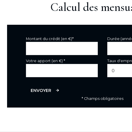
Calcul des mensua
Montant du crédit (en €)*
Durée (anné
Votre apport (en €) *
Taux d'empru
ENVOYER
* Champs obligatoires