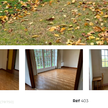
Réf
403
(78750)