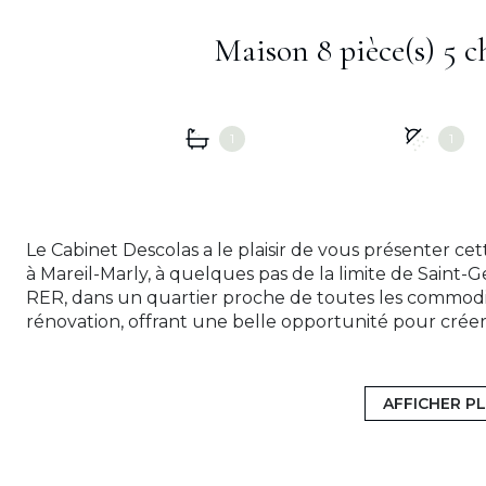
1
1
Le Cabinet Descolas a le plaisir de vous présenter c
à Mareil-Marly, à quelques pas de la limite de Saint
RER, dans un quartier proche de toutes les commodité
rénovation, offrant une belle opportunité pour crée
besoins. Actuellement, la maison se compose comme 
accueillante dessert un double salon lumineux, une c
chambres, ainsi qu'un WC indépendant. À l'étage, vou
AFFICHER P
douche, ainsi que de nombreux espaces de rangement.
ventilé, vient compléter ce bien. Il comprend une ca
rangement, ainsi que deux emplacements de parking 