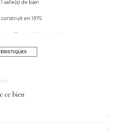
1 salle(s) de bain
construit en 1975
Chauffage individuel : radiateur
(electrique)
TÉRISTIQUES
exposition Est-Ouest
1 étage(s)
ION
terrasse
e ce bien
74,75 m²