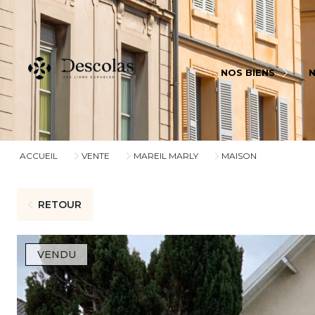
BIENS À VENDRE
BI
NOS BIENS
BIENS VENDUS
BI
ACCUEIL
VENTE
MAREIL MARLY
MAISON
RETOUR
VENDU