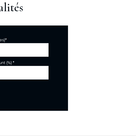
lités
es)*
nt (%) *