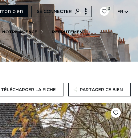
0
 mon bien
SE CONNECTER
FR
QUI SOMMES-NOUS ?
NOTRE AGENCE
RECRUTEMENT
NOTRE ÉQUIPE
NOS ACTUALITÉS
TÉLÉCHARGER LA FICHE
PARTAGER CE BIEN