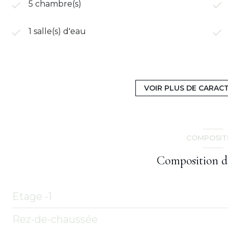
5 chambre(s)
1 salle(s) d'eau
cuisine aménagée
VOIR PLUS DE CARAC
4 parking(s)
1 niveau(x)
COMPOSIT
cave
Composition d
Etage -1
Rez-de-chaussée
sous sol