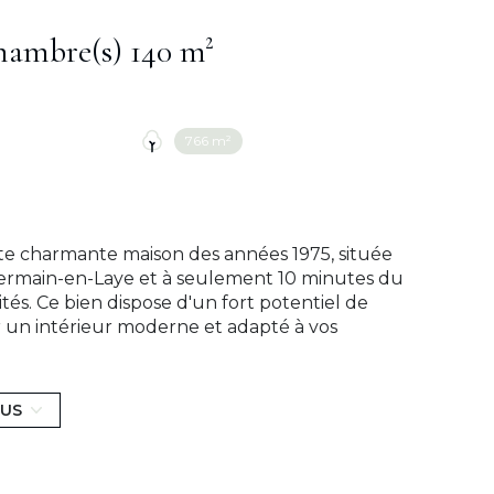
Maison 8 pièce(s) 5 chambre(s) 140 m²
766 m²
ette charmante maison des années 1975, située
-Germain-en-Laye et à seulement 10 minutes du
s. Ce bien dispose d'un fort potentiel de
r un intérieur moderne et adapté à vos
suit : Au rez-de-chaussée, une entrée
uisine séparée, une salle de bains, deux
s trouverez trois chambres, une salle de
LUS
 Un sous-sol total de 75 m², sain et bien
ve à vin, une buanderie, un espace de
privés. De plus, une extension est