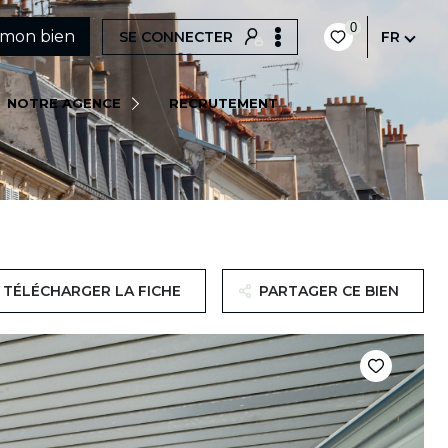
0
 mon bien
SE CONNECTER
FR
QUI SOMMES-NOUS ?
NOTRE AGENCE
RECRUTEMENT
NOTRE ÉQUIPE
NOS ACTUALITÉS
TÉLÉCHARGER LA FICHE
PARTAGER CE BIEN