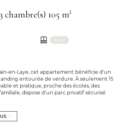
Appartement 5 pièce(s) 3 chambre(s) 105 m²
Balcon
ain-en-Laye, cet appartement bénéficie d'un
standing entourée de verdure. À seulement 15
éable et pratique, proche des écoles, des
miliale, dispose d'un parc privatif sécurisé
), accessible uniquement aux résidents grâce
ur, l'appartement bénéficie d'une belle
d'une vue dégagée sans vis-à-vis. L'entrée
LUS
une salle à manger ouvrant sur une terrasse
isine, indépendante, est entièrement
nderie, plusieurs dressings, une salle de