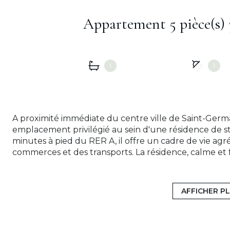
1
1
A proximité immédiate du centre ville de Saint-Germ
emplacement privilégié au sein d'une résidence de 
minutes à pied du RER A, il offre un cadre de vie agr
commerces et des transports. La résidence, calme et fa
avec une aire de jeux équipée (toboggan, balançoire
à un portail fermé à clé. Situé en étage avec ascense
luminosité grâce à sa double exposition Est/Ouest et 
AFFICHER P
spacieuse avec placard distribue un vaste séjour et 
agréable, idéale pour profiter des beaux jours. La cu
aménagée et équipée. Un dégagement mène à une bua