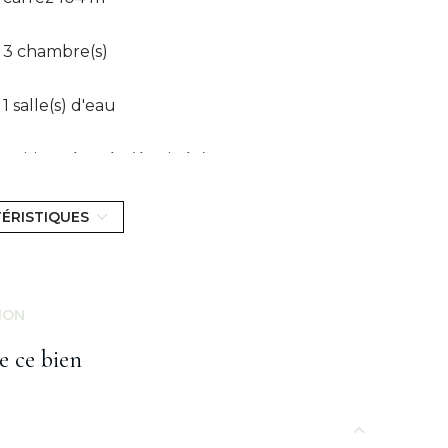
3 chambre(s)
1 salle(s) d'eau
cuisine séparée (équipée)
3ème étage
TÉRISTIQUES
ascenseur
ION
balcon
e ce bien
interphone