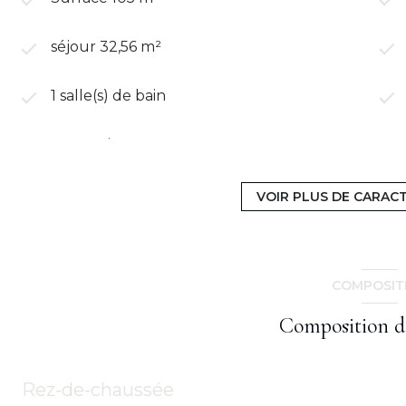
séjour 32,56 m²
1 salle(s) de bain
construit en 1973
Chauffage collectif : radiateur (gaz)
VOIR PLUS DE CARAC
7 étage(s)
COMPOSIT
cave
Composition d
terrasse
Rez-de-chaussée