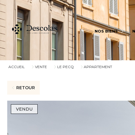
BIENS À VENDRE
BI
NOS BIENS
BIENS VENDUS
BI
ACCUEIL
VENTE
LE PECQ
APPARTEMENT
RETOUR
VENDU