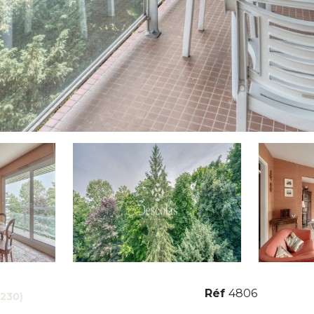
Réf
4806
8230)