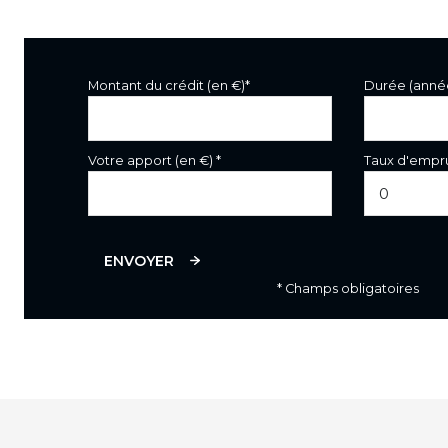
chambre 3
Montant du crédit (en €)*
Durée (anné
Votre apport (en €) *
Taux d'empru
ENVOYER
* Champs obligatoires