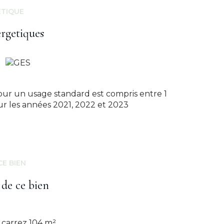
endant. L'espace nuit comprend trois
ÉTIQUE
umes et de rangements intégrés. En
iennent parfaire ce bien. Cet appartement
ergetiques
 recherche de confort, de tranquillité et de
exposé sont disponibles sur le site
Géorisques
ur un usage standard est compris entre 1
sur les années 2021, 2022 et 2023
CE BIEN
 de ce bien
carrez 104 m²